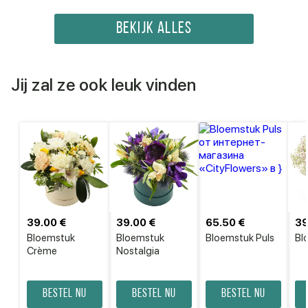
BEKIJK ALLES
Jij zal ze ook leuk vinden
39.00 €
39.00 €
65.50 €
39
Bloemstuk
Bloemstuk
Bloemstuk Puls
Bl
Crème
Nostalgia
Bestel nu
Bestel nu
Bestel nu