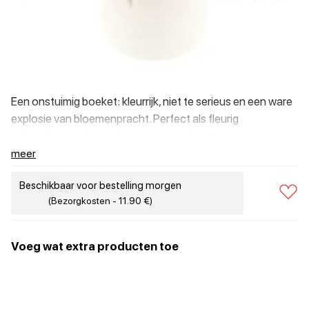
Een onstuimig boeket: kleurrijk, niet te serieus en een ware
explosie van bloemenpracht. Perfect als fleurig
verjaardagscadeau of om een compliment over te
brengen.
meer
Beschikbaar voor bestelling morgen
(Bezorgkosten - 11.90 €)
Voeg wat extra producten toe