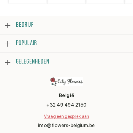
BEDRIJF
Over
POPULAIR
Beoordeling
Veelgestelde vragen
Bestsellers
Algemene voorwaarden
GELEGENHEDEN
Rozen
Privacybeleid
Boeketten
Contacteer ons
Verjaardag
Bloemstukken
Beterschap
Bedankje
België
Huwelijk
Gefeliciteerd
+32 49 494 2150
Liefde en romantiek
Vraag een gesprek aan
Sorry
Geboorte
info@flowers-belgium.be