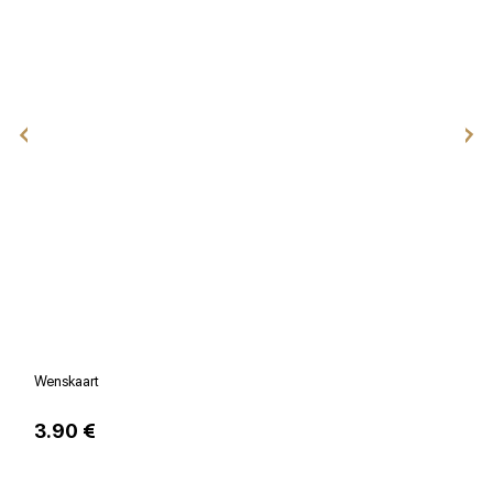
Wenskaart
V
3.90 €
1