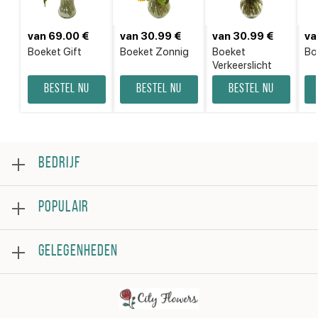
van 69.00 €
van 30.99 €
van 30.99 €
va
Boeket Gift
Boeket Zonnig
Boeket
Bo
Verkeerslicht
Bestel nu
Bestel nu
Bestel nu
BEDRIJF
Over
POPULAIR
Beoordeling
Veelgestelde vragen
Bestsellers
Algemene voorwaarden
GELEGENHEDEN
Rozen
Privacybeleid
Boeketten
Contacteer ons
Verjaardag
Bloemstukken
Beterschap
Bedankje