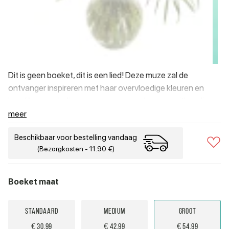
Dit is geen boeket, dit is een lied! Deze muze zal de
ontvanger inspireren met haar overvloedige kleuren en
heerlijke geur. Lelies, rozen en nog veel meer in uitbundige
tinten roze, geel en extra veel groen.
meer
Beschikbaar voor bestelling vandaag
(Bezorgkosten - 11.90 €)
Boeket maat
Standaard
Medium
Groot
€ 30.99
€ 42.99
€ 54.99