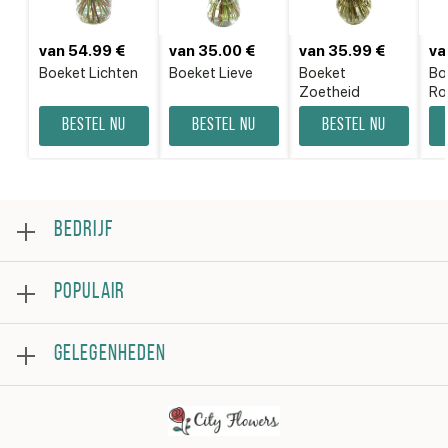
van 54.99 €
van 35.00 €
van 35.99 €
va
Boeket Lichten
Boeket Lieve
Boeket
Bo
Zoetheid
Ro
Bestel nu
Bestel nu
Bestel nu
BEDRIJF
Over
POPULAIR
Beoordeling
Veelgestelde vragen
Bestsellers
Algemene voorwaarden
GELEGENHEDEN
Rozen
Privacybeleid
Boeketten
Contacteer ons
Verjaardag
Bloemstukken
Beterschap
Bedankje