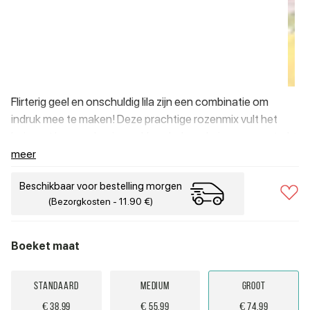
Flirterig geel en onschuldig lila zijn een combinatie om
indruk mee te maken! Deze prachtige rozenmix vult het
huis met haar verbazingwekkende, langdurige geur en trekt
ongetwijfeld ieders aandacht.
meer
Beschikbaar voor bestelling morgen
(Bezorgkosten - 11.90 €)
Boeket maat
Standaard
Medium
Groot
€ 38.99
€ 55.99
€ 74.99