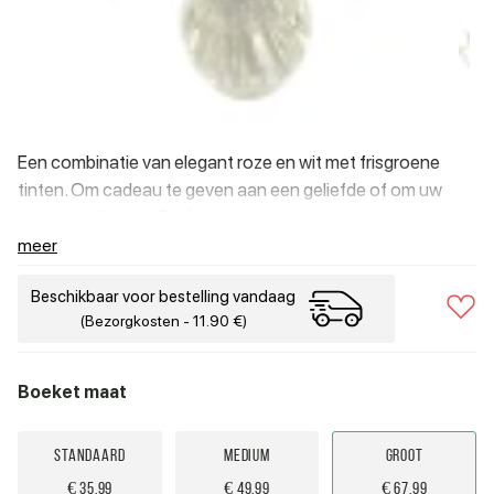
Een combinatie van elegant roze en wit met frisgroene
tinten. Om cadeau te geven aan een geliefde of om uw
huis op te fleuren! De fantastische geur van rozen en
eucalyptus is gewoon onmogelijk te negeren.
meer
Beschikbaar voor bestelling vandaag
(Bezorgkosten - 11.90 €)
Boeket maat
Standaard
Medium
Groot
€ 35.99
€ 49.99
€ 67.99