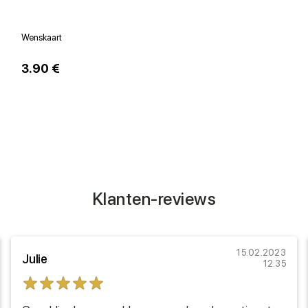
Wenskaart
V
3.90 €
1
Klanten-reviews
15.02.2023
Julie
12:35