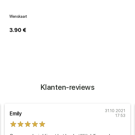
Wenskaart
V
3.90 €
1
Klanten-reviews
31.10.2021
Emily
17:53