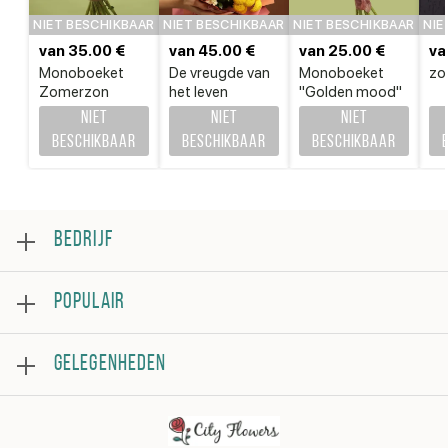
NIET BESCHIKBAAR
NIET BESCHIKBAAR
NIET BESCHIKBAAR
NIE
van 35.00 €
van 45.00 €
van 25.00 €
va
Monoboeket
De vreugde van
Monoboeket
zo
Zomerzon
het leven
"Golden mood"
Niet
Niet
Niet
beschikbaar
beschikbaar
beschikbaar
BEDRIJF
Over
POPULAIR
Beoordeling
Veelgestelde vragen
Bestsellers
Algemene voorwaarden
GELEGENHEDEN
Rozen
Privacybeleid
Boeketten
Contacteer ons
Verjaardag
Bloemstukken
Beterschap