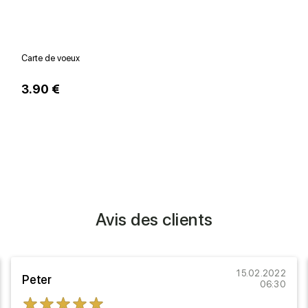
Carte de voeux
V
3.90 €
1
Avis des clients
15.02.2022
Peter
06:30