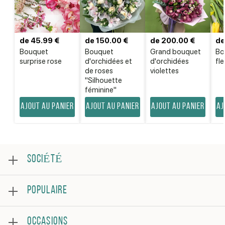
de 45.99 €
de 150.00 €
de 200.00 €
de
Bouquet
Bouquet
Grand bouquet
Bo
surprise rose
d'orchidées et
d'orchidées
fle
de roses
violettes
"Silhouette
féminine"
Ajout au panier
Ajout au panier
Ajout au panier
Aj
SOCIÉTÉ
Au sujet
POPULAIRE
Examen
Foire aux questions
Meilleures ventes
Conditions générales
OCCASIONS
Roses