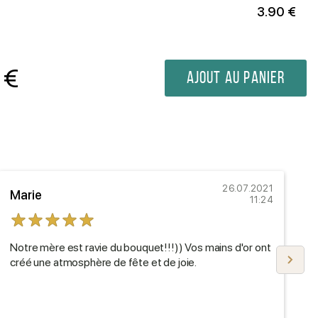
3.90 €
€
Ajout au panier
26.07.2021
Marie
R
11:24
Notre mère est ravie du bouquet!!!)) Vos mains d'or ont
F
créé une atmosphère de fête et de joie.
p
p