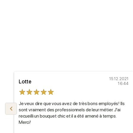
22
15.12.2021
Lotte
30
16:44
Je veux dire que vous avez de très bons employés! Ils
il
sont vraiment des professionnels de leur métier. J'ai
recueilli un bouquet chic et il a été amené à temps.
Merci!