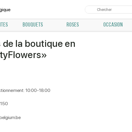
lgique
NTES
BOUQUETS
ROSES
OCCASION
 de la boutique en
ityFlowers»
tionnement: 10:00-18:00
2150
belgium.be