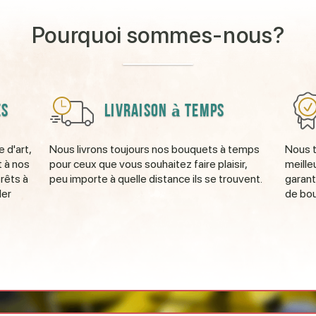
Pourquoi sommes-nous?
es
Livraison à temps
 d'art,
Nous livrons toujours nos bouquets à temps
Nous t
t à nos
pour ceux que vous souhaitez faire plaisir,
meille
rêts à
peu importe à quelle distance ils se trouvent.
garant
der
de bo