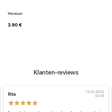
Wenskaart
V
3.90 €
1
Klanten-reviews
12.03.2022
Rita
01:45