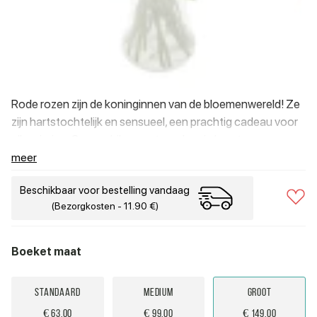
Rode rozen zijn de koninginnen van de bloemenwereld! Ze
zijn hartstochtelijk en sensueel, een prachtig cadeau voor
elke viering. Gypsophila voegt een laagje luxe toe aan een
klassiek boeket dat zegt: "Ik hou van jou".
meer
Beschikbaar voor bestelling vandaag
(Bezorgkosten - 11.90 €)
Boeket maat
Standaard
Medium
Groot
€ 63.00
€ 99.00
€ 149.00