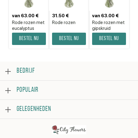
van 63.00 €
31.50 €
van 63.00 €
Rode rozen met
Rode rozen
Rode rozen met
eucalyptus
gipskruid
Bestel nu
Bestel nu
Bestel nu
BEDRIJF
Over
POPULAIR
Beoordeling
Veelgestelde vragen
Bestsellers
Algemene voorwaarden
GELEGENHEDEN
Rozen
Privacybeleid
Boeketten
Contacteer ons
Verjaardag
Bloemstukken
Beterschap
Bedankje