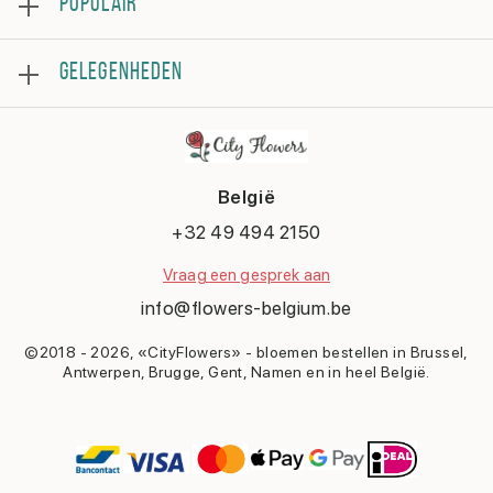
POPULAIR
Beoordeling
Veelgestelde vragen
Bestsellers
Algemene voorwaarden
GELEGENHEDEN
Rozen
Privacybeleid
Boeketten
Contacteer ons
Verjaardag
Bloemstukken
Beterschap
Bedankje
België
Huwelijk
Gefeliciteerd
+32 49 494 2150
Liefde en romantiek
Vraag een gesprek aan
Sorry
Geboorte
info@flowers-belgium.be
©2018 - 2026, «CityFlowers» - bloemen bestellen in Brussel,
Antwerpen, Brugge, Gent, Namen en in heel België.