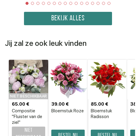
BEKIJK ALLES
Jij zal ze ook leuk vinden
NIET BESCHIKBAAR
65.00 €
39.00 €
85.00 €
38
Compositie
Bloemstuk Roze
Bloemstuk
Bl
"Fluister van de
Radisson
ziel"
Niet
Bestel nu
Bestel nu