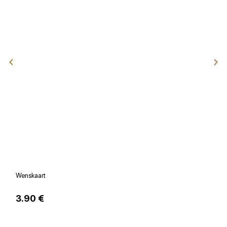
Wenskaart
V
3.90 €
1