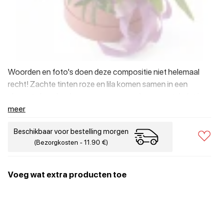
Woorden en foto's doen deze compositie niet helemaal
recht! Zachte tinten roze en lila komen samen in een
elegante hoedendoos en vormen een luxueus stuk dat je
gewoon in het echt moet zien.
meer
Beschikbaar voor bestelling morgen
(Bezorgkosten - 11.90 €)
Voeg wat extra producten toe