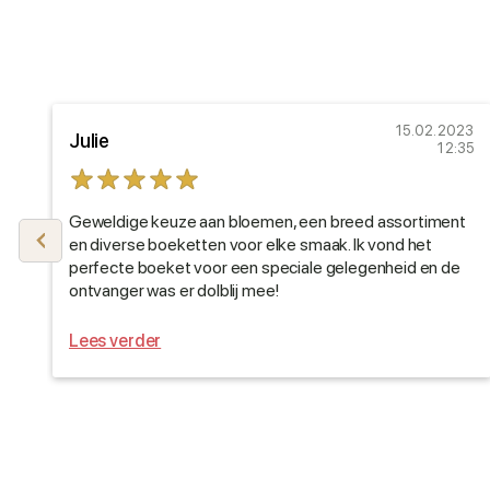
21
15.02.2023
Julie
38
12:35
Geweldige keuze aan bloemen, een breed assortiment
en diverse boeketten voor elke smaak. Ik vond het
perfecte boeket voor een speciale gelegenheid en de
ontvanger was er dolblij mee!
Lees verder