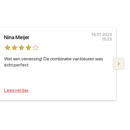
16.01.2025
Nina Meijer
M
15:33
Wat een verrassing! De combinatie van kleuren was
I
echt perfect.
a
t
Lees verder
L