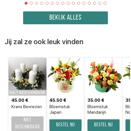
BEKIJK ALLES
Jij zal ze ook leuk vinden
NIET BESCHIKBAAR
45.00 €
45.50 €
35.00 €
39
Krans Bevriezen
Bloemstuk
Bloemstuk
Bl
Japan
Mandarijn
No
Niet
Bestel nu
Bestel nu
beschikbaar