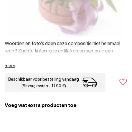
Woorden en foto's doen deze compositie niet helemaal
recht! Zachte tinten roze en lila komen samen in een
elegante hoedendoos en vormen een luxueus stuk dat je
gewoon in het echt moet zien.
meer
Beschikbaar voor bestelling vandaag
(Bezorgkosten - 11.90 €)
Voeg wat extra producten toe