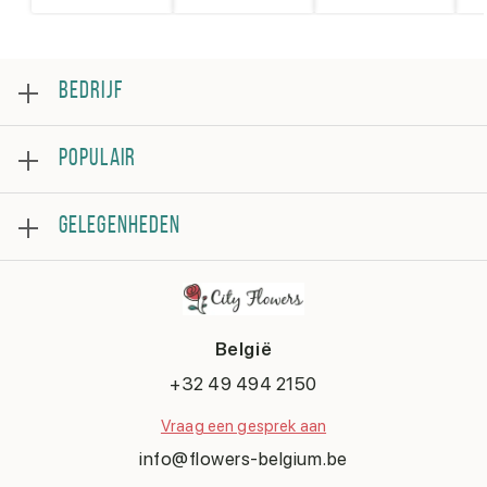
BEDRIJF
Over
POPULAIR
Beoordeling
Veelgestelde vragen
Bestsellers
Algemene voorwaarden
GELEGENHEDEN
Rozen
Privacybeleid
Boeketten
Contacteer ons
Verjaardag
Bloemstukken
Beterschap
Bedankje
België
Huwelijk
Gefeliciteerd
+32 49 494 2150
Liefde en romantiek
Vraag een gesprek aan
Sorry
Geboorte
info@flowers-belgium.be