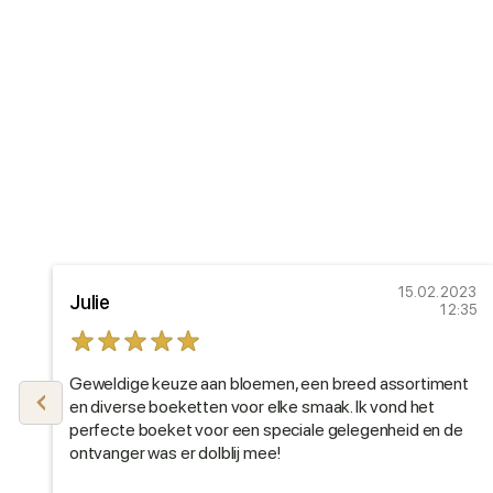
21
15.02.2023
Julie
51
12:35
Geweldige keuze aan bloemen, een breed assortiment
en diverse boeketten voor elke smaak. Ik vond het
perfecte boeket voor een speciale gelegenheid en de
ontvanger was er dolblij mee!