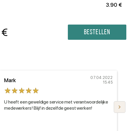
3.90 €
€
Bestellen
07.04.2022
Mark
N
15:45
U heeft een geweldige service met verantwoordelijke
I
medewerkers! Blijf in dezelfde geest werken!
b
b