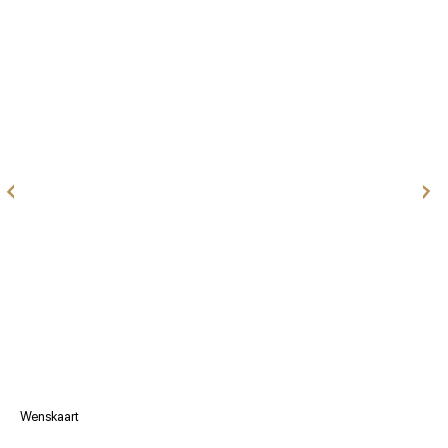
Wenskaart
V