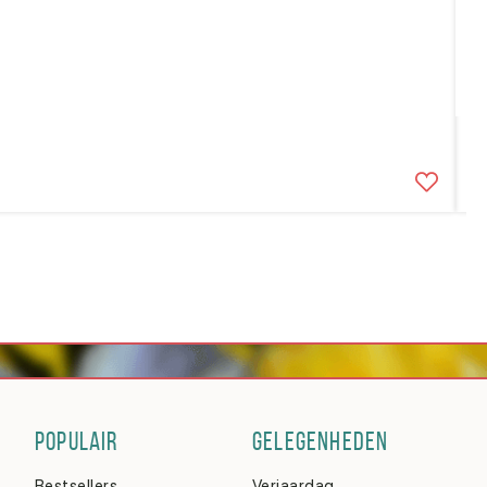
R
v
POPULAIR
GELEGENHEDEN
Bestsellers
Verjaardag