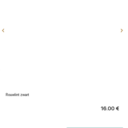
e
Rouwlint zwart
R
16.00 €