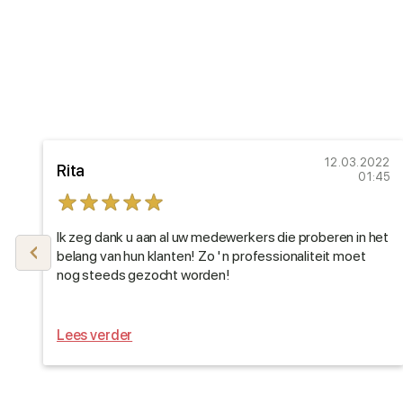
22
12.03.2022
Rita
30
01:45
Ik zeg dank u aan al uw medewerkers die proberen in het
belang van hun klanten! Zo ' n professionaliteit moet
nog steeds gezocht worden!
Lees verder