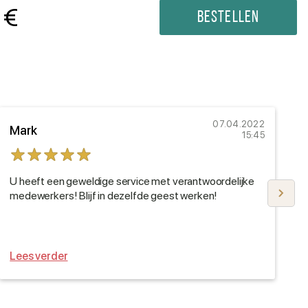
€
Bestellen
07.04.2022
Mark
O
15:45
U heeft een geweldige service met verantwoordelijke
B
medewerkers! Blijf in dezelfde geest werken!
b
d
Lees verder
L