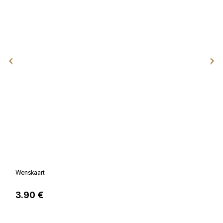
Wenskaart
V
3.90 €
1