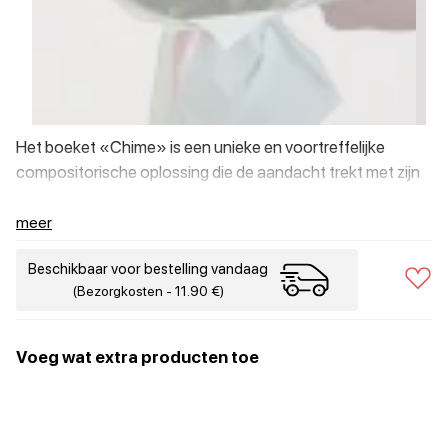
Het boeket «Chime» is een unieke en voortreffelijke
compositorische oplossing die de aandacht trekt met zijn
uniciteit en schoonheid. Het is niet zomaar een
verzameling kleurrijke bloemen, maar een echt artistiek
meer
meesterwerk, gemaakt met liefde en professionaliteit.
Beschikbaar voor bestelling vandaag
(Bezorgkosten - 11.90 €)
Voeg wat extra producten toe