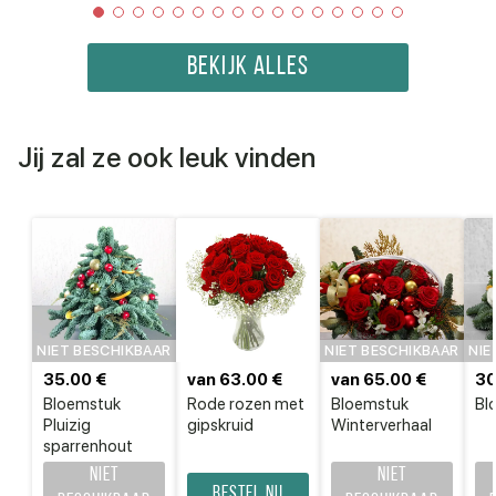
BEKIJK ALLES
Jij zal ze ook leuk vinden
NIET BESCHIKBAAR
NIET BESCHIKBAAR
NIE
35.00 €
van 63.00 €
van 65.00 €
30
Bloemstuk
Rode rozen met
Bloemstuk
Bl
Pluizig
gipskruid
Winterverhaal
sparrenhout
Niet
Niet
Bestel nu