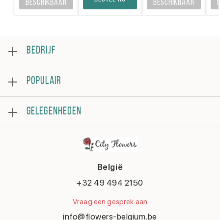
beschikbaar
beschikbaar
BEDRIJF
Over
POPULAIR
Beoordeling
Veelgestelde vragen
Bestsellers
Algemene voorwaarden
GELEGENHEDEN
Rozen
Privacybeleid
Boeketten
Contacteer ons
Verjaardag
Bloemstukken
Beterschap
Bedankje
België
Huwelijk
Gefeliciteerd
+32 49 494 2150
Liefde en romantiek
Vraag een gesprek aan
Sorry
Geboorte
info@flowers-belgium.be