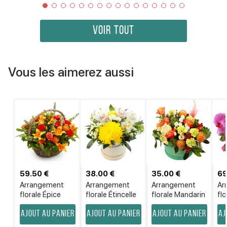
VOIR TOUT
Vous les aimerez aussi
59.50 €
38.00 €
35.00 €
69
Arrangement
Arrangement
Arrangement
Ar
florale Épice
florale Étincelle
florale Mandarin
flo
Ajout au panier
Ajout au panier
Ajout au panier
Aj