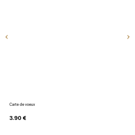
Carte de voeux
V
3.90 €
1