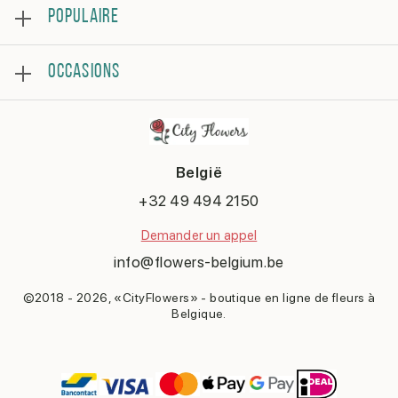
POPULAIRE
Examen
Foire aux questions
Meilleures ventes
Conditions générales
OCCASIONS
Roses
Politique de confidentialité
Bouquets
Contacter
Joyeux anniversaire
Arrangement florale
Se rétablir
En remerciement
België
Anniversaire
Félicite
+32 49 494 2150
Rendez-vous
Demander un appel
Dire désolé
Naissance d'un enfant
info@flowers-belgium.be
©2018 - 2026, «CityFlowers» - boutique en ligne de fleurs à
Belgique.