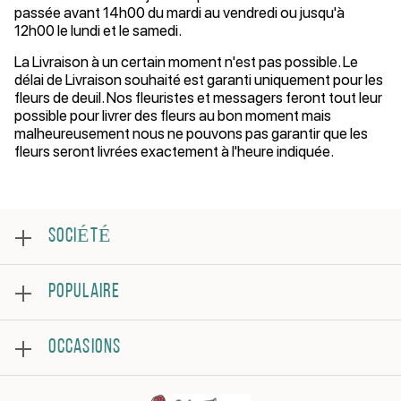
passée avant 14h00 du mardi au vendredi ou jusqu'à
12h00 le lundi et le samedi.
La Livraison à un certain moment n'est pas possible. Le
délai de Livraison souhaité est garanti uniquement pour les
fleurs de deuil. Nos fleuristes et messagers feront tout leur
possible pour livrer des fleurs au bon moment mais
malheureusement nous ne pouvons pas garantir que les
fleurs seront livrées exactement à l'heure indiquée.
SOCIÉTÉ
Au sujet
POPULAIRE
Examen
Foire aux questions
Meilleures ventes
Conditions générales
OCCASIONS
Roses
Politique de confidentialité
Bouquets
Contacter
Joyeux anniversaire
Arrangement florale