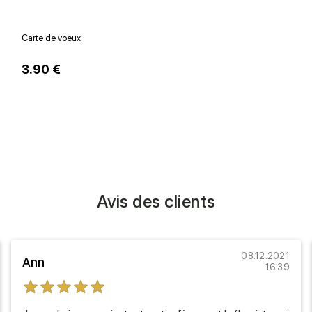
Carte de voeux
V
3.90 €
1
Avis des clients
08.12.2021
Ann
16:39