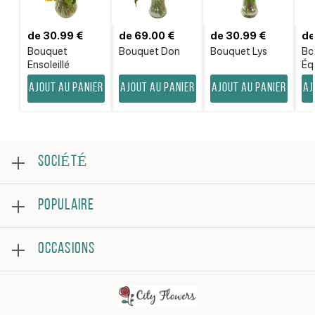
de 30.99 €
de 69.00 €
de 30.99 €
de
Bouquet
Bouquet Don
Bouquet Lys
Bo
Ensoleillé
Équ
Ajout au panier
Ajout au panier
Ajout au panier
Aj
SOCIÉTÉ
Au sujet
POPULAIRE
Examen
Foire aux questions
Meilleures ventes
Conditions générales
OCCASIONS
Roses
Politique de confidentialité
Bouquets
Contacter
Joyeux anniversaire
Arrangement florale
Se rétablir
En remerciement