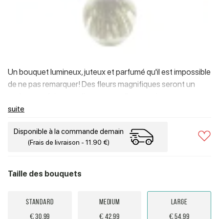
Un bouquet lumineux, juteux et parfumé qu'il est impossible
de ne pas remarquer! Des fleurs magnifiques seront un
cadeau parfait pour n'importe quelle occasion ou une
décoration élégante et parfumée pour la maison!
suite
Disponible à la commande demain
(Frais de livraison - 11.90 €)
Taille des bouquets
Standard
Medium
Large
€ 30.99
€ 42.99
€ 54.99