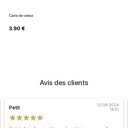
Carte de voeux
V
3.90 €
1
Avis des clients
10.09.2024
Petit
18:51