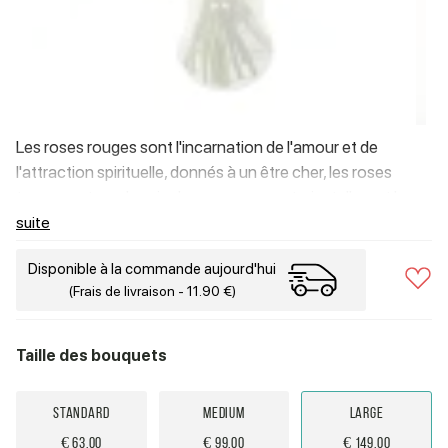
Les roses rouges sont l'incarnation de l'amour et de
l'attraction spirituelle, donnés à un être cher, les roses
trouveront un chemin dans son cœur et y installeront le
bonheur et la joie. N'oubliez pas non plus que le rouge est la
suite
couleur du succès, ce qui signifie qu'il sera présenté à partir
Disponible à la commande aujourd'hui
de roses rouges le jour solennel, il sera approprié et
(Frais de livraison - 11.90 €)
agréable.
Taille des bouquets
Standard
Medium
Large
€ 63.00
€ 99.00
€ 149.00