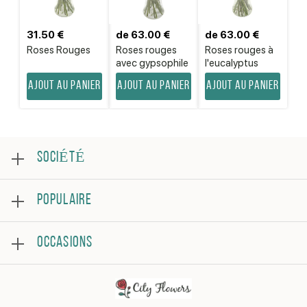
31.50 €
de 63.00 €
de 63.00 €
Roses Rouges
Roses rouges
Roses rouges à
avec gypsophile
l'eucalyptus
Ajout au panier
Ajout au panier
Ajout au panier
SOCIÉTÉ
Au sujet
POPULAIRE
Examen
Foire aux questions
Meilleures ventes
Conditions générales
OCCASIONS
Roses
Politique de confidentialité
Bouquets
Contacter
Joyeux anniversaire
Arrangement florale
Se rétablir
En remerciement