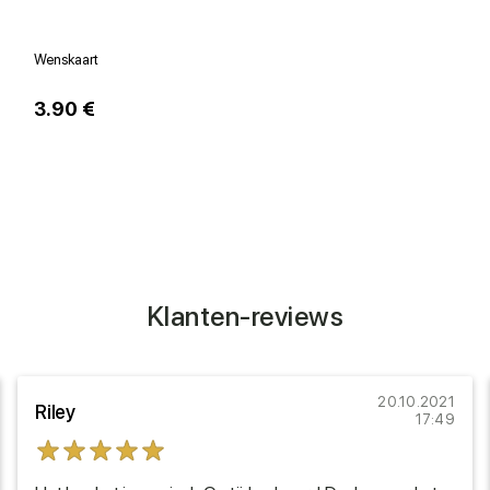
Wenskaart
V
3.90 €
1
Klanten-reviews
20.10.2021
Riley
17:49