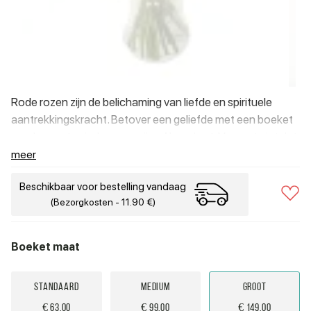
Rode rozen zijn de belichaming van liefde en spirituele
aantrekkingskracht. Betover een geliefde met een boeket
om de weg te vinden naar zijn of haar hart. Vergeet niet dat
rood ook de kleur van succes is, wat betekent dat rode
meer
rozen uitermate geschikt zijn om cadeau te doen op een
Beschikbaar voor bestelling vandaag
belangrijke dag.
(Bezorgkosten - 11.90 €)
Boeket maat
Standaard
Medium
Groot
€ 63.00
€ 99.00
€ 149.00