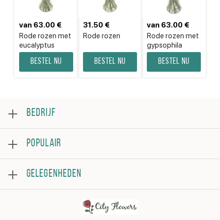
van 63.00 €
31.50 €
van 63.00 €
Rode rozen met
Rode rozen
Rode rozen met
eucalyptus
gypsophila
Bestel nu
Bestel nu
Bestel nu
BEDRIJF
Over
POPULAIR
Beoordeling
Veelgestelde vragen
Bestsellers
Algemene voorwaarden
GELEGENHEDEN
Rozen
Privacybeleid
Boeketten
Contacteer ons
Verjaardag
Bloemstukken
Beterschap
Bedankje