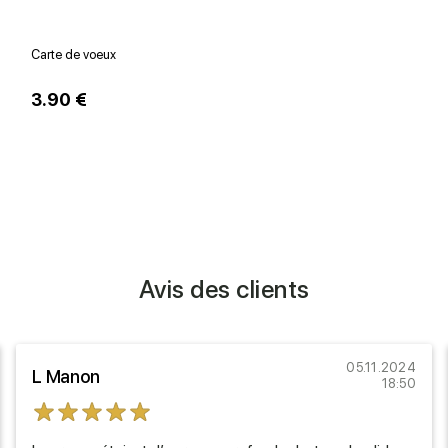
Carte de voeux
V
3.90 €
1
Avis des clients
05.11.2024
L Manon
18:50