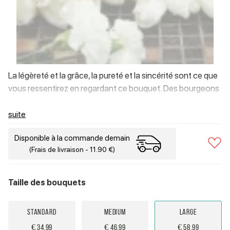
La légèreté et la grâce, la pureté et la sincérité sont ce que
vous ressentirez en regardant ce bouquet. Des bourgeons
attrayants et un parfum luxueux vous élèveront au ciel,
vous permettant de profiter de chaque moment.
suite
Disponible à la commande demain
(Frais de livraison - 11.90 €)
Taille des bouquets
Standard
Medium
Large
€ 34.99
€ 46.99
€ 58.99