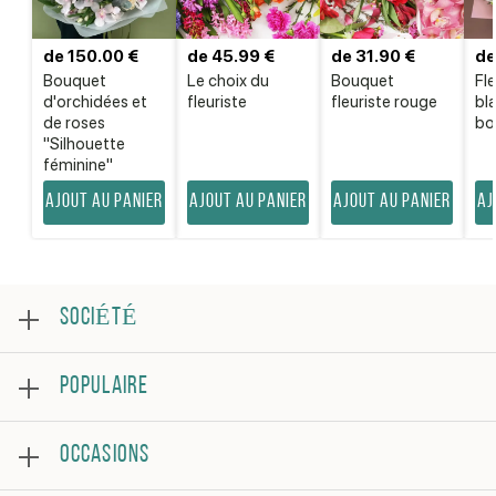
de 150.00 €
de 45.99 €
de 31.90 €
de
Bouquet
Le choix du
Bouquet
Fl
d'orchidées et
fleuriste
fleuriste rouge
bl
de roses
bo
"Silhouette
féminine"
Ajout au panier
Ajout au panier
Ajout au panier
Aj
SOCIÉTÉ
Au sujet
POPULAIRE
Examen
Foire aux questions
Meilleures ventes
Conditions générales
OCCASIONS
Roses
Politique de confidentialité
Bouquets