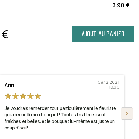
3.90 €
€
Ajout au panier
08.12.2021
Ann
J
16:39
Je voudrais remercier tout particulièrement le fleuriste
L
qui a recueilli mon bouquet! Toutes les fleurs sont
d
fraîches et belles, et le bouquet lui-même est juste un
b
coup d'oeil!