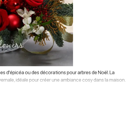
hes d'épicéa ou des décorations pour arbres de Noël. La
ivernale, idéale pour créer une ambiance cosy dans la maison.