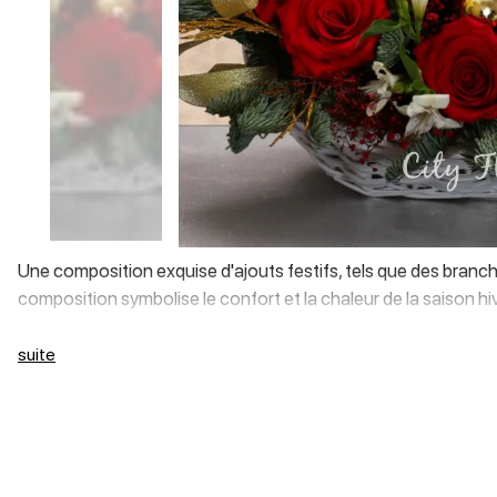
Une composition exquise d'ajouts festifs, tels que des branc
composition symbolise le confort et la chaleur de la saison h
suite