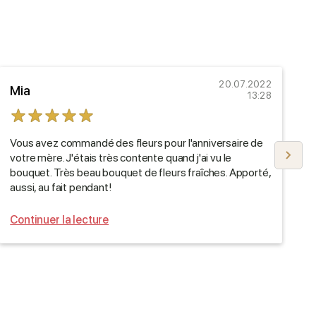
20.07.2022
Mia
E
13:28
Vous avez commandé des fleurs pour l'anniversaire de
I
votre mère. J'étais très contente quand j'ai vu le
F
bouquet. Très beau bouquet de fleurs fraîches. Apporté,
t
aussi, au fait pendant!
Continuer la lecture
C