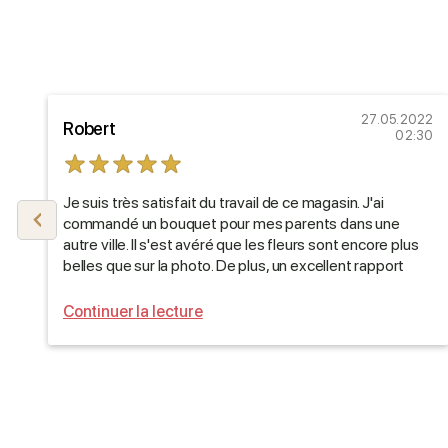
21
27.05.2022
Robert
29
02:30
Je suis très satisfait du travail de ce magasin. J'ai
commandé un bouquet pour mes parents dans une
autre ville. Il s'est avéré que les fleurs sont encore plus
belles que sur la photo. De plus, un excellent rapport
qualité-prix et la livraison n'est pas en retard.
Continuer la lecture