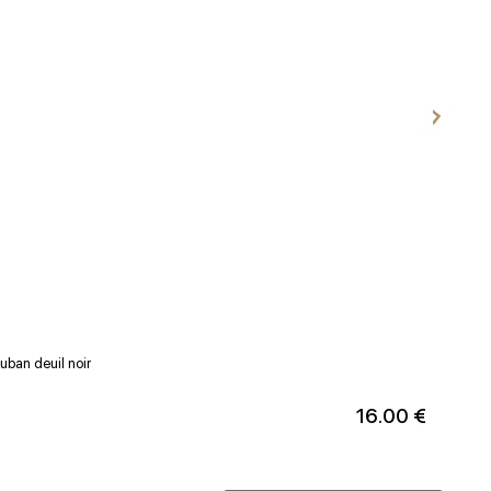
uban deuil noir
Ruban 
16.00 €