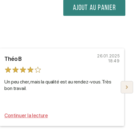
Ajout au panier
26.01.2025
Théo B
L
18:49
Un peu cher, mais la qualité est au rendez-vous. Très
J
bon travail.
b
m
Continuer la lecture
C