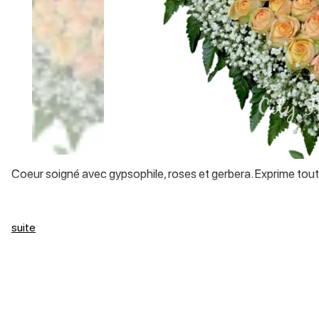
Coeur soigné avec gypsophile, roses et gerbera. Exprime tou
suite