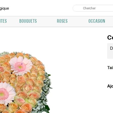
lgique
NTES
BOUQUETS
ROSES
OCCASION
C
D
Ta
Aj