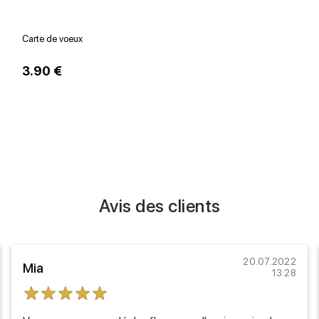
Carte de voeux
V
3.90 €
1
Avis des clients
20.07.2022
Mia
13:28