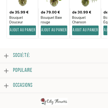
de 35.99 €
de 79.00 €
de 30.99 €
de
Bouquet
Bouquet Baie
Bouquet
Bo
Douceur
rouge
Chanson
Équ
Ajout au panier
Ajout au panier
Ajout au panier
Aj
SOCIÉTÉ
Au sujet
POPULAIRE
Examen
Foire aux questions
Meilleures ventes
Conditions générales
OCCASIONS
Roses
Politique de confidentialité
Bouquets
Contacter
Joyeux anniversaire
Arrangement florale
Se rétablir
En remerciement