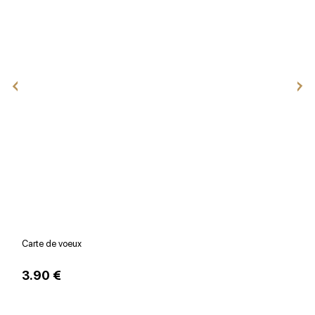
Carte de voeux
V
3.90 €
1