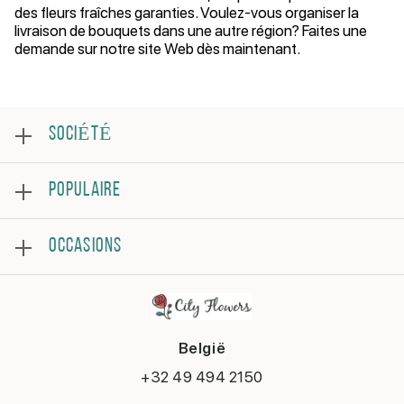
des fleurs fraîches garanties. Voulez-vous organiser la
livraison de bouquets dans une autre région? Faites une
demande sur notre site Web dès maintenant.
SOCIÉTÉ
Au sujet
POPULAIRE
Examen
Foire aux questions
Meilleures ventes
Conditions générales
OCCASIONS
Roses
Politique de confidentialité
Bouquets
Contacter
Joyeux anniversaire
Arrangement florale
Se rétablir
En remerciement
België
Anniversaire
Félicite
+32 49 494 2150
Rendez-vous